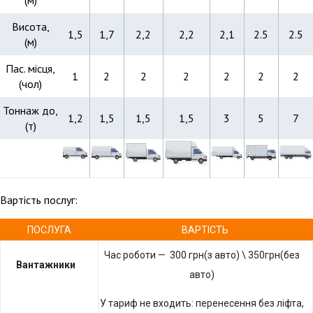
(м)
Висота,
1,5
1,7
2,2
2,2
2,1
2.5
2.5
(м)
Пас. місця,
1
2
2
2
2
2
2
(чол)
Тоннаж до,
1,2
1,5
1,5
1,5
3
5
7
(т)
Вартість послуг:
ПОСЛУГА
ВАРТІСТЬ
Час роботи — 300 грн(з авто) \ 350грн(без
Вантажники
авто)
У тариф не входить: перенесення без ліфта,