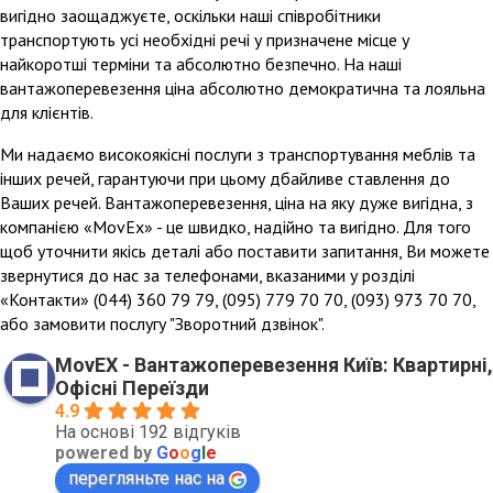
вигідно заощаджуєте, оскільки наші співробітники
транспортують усі необхідні речі у призначене місце у
найкоротші терміни та абсолютно безпечно. На наші
вантажоперевезення ціна абсолютно демократична та лояльна
для клієнтів.
Ми надаємо високоякісні послуги з транспортування меблів та
інших речей, гарантуючи при цьому дбайливе ставлення до
Ваших речей. Вантажоперевезення, ціна на яку дуже вигідна, з
компанією «MovЕx» - це швидко, надійно та вигідно. Для того
щоб уточнити якісь деталі або поставити запитання, Ви можете
звернутися до нас за телефонами, вказаними у розділі
«Контакти» (044) 360 79 79, (095) 779 70 70, (093) 973 70 70,
або замовити послугу "Зворотний дзвінок".
MovEX - Вантажоперевезення Київ: Квартирні,
Офісні Переїзди
4.9
На основі 192 відгуків
powered by
G
o
o
g
l
e
перегляньте нас на