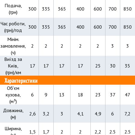
Подача,
300
335
365
400
600
700
850
(грн)
Час роботи,
300
335
365
400
600
700
850
(грн)/год
Мінім.
замовлення,
2
2
2
2
2
3
3
(ч)
Виїзд за
Київ,
17
17
17
17
25
30
35
(грн)/км
Характеристики
Об'єм
кузова,
6
9
13
18
23
37
47
(м³)
Довжина,
2,6
3,2
3
4,1
4,9
6
7,2
(м)
Ширина,
1,5
1,7
2
2
2,2
2.5
2.5