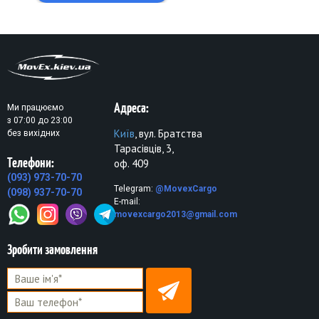
Адреса:
Ми працюємо
з 07:00 до 23:00
Київ
, вул. Братства
без вихідних
Тарасівців, 3,
Телефони:
оф. 409
(093) 973-70-70
Telegram:
@MovexCargo
(098) 937-70-70
E-mail:
movexcargo2013@gmail.com
Зробити замовлення