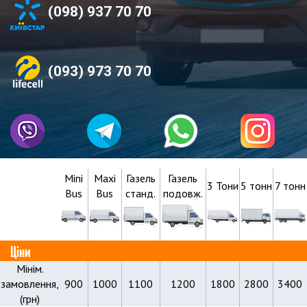
(098) 937 70 70
(093) 973 70 70
Mini
Maxi
Газель
Газель
3 Тони
5 тонн
7 тонн
Bus
Bus
станд.
подовж.
Ціни
Мінім.
замовлення,
900
1000
1100
1200
1800
2800
3400
(грн)