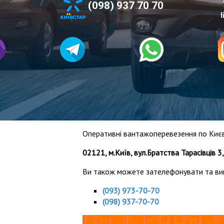
(098) 937 70 70
Оперативні вантажоперевезення по Києв
02121, м.Київ, вул.Братства Тарасівців 3
Ви також можете зателефонувати та ви
(093) 973-70-70
(098) 937-70-70