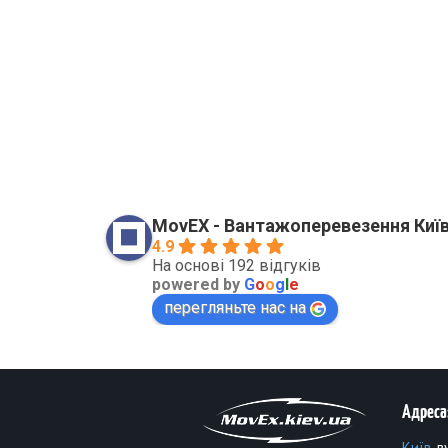
MovEX - Вантажоперевезення Київ:
4.9
На основі 192 відгуків
powered by
G
o
o
g
l
e
перегляньте нас на
Адреса
Київ
, 