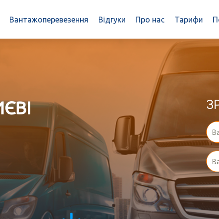
Вантажоперевезення
Відгуки
Про нас
Тарифи
П
ИЄВІ
З