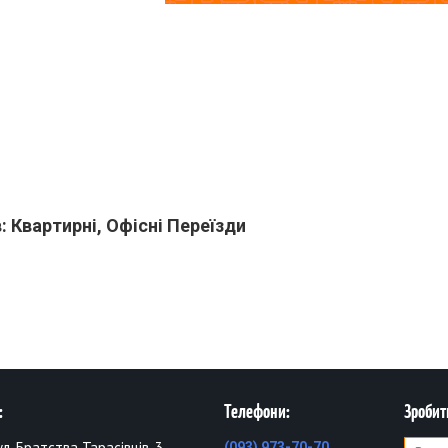
 Квартирні, Офісні Переїзди
:
Телефони:
Зробит
вул. Братства Тарасівців, 3,
(093) 973-70-70