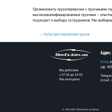
Организовать грузоперевозки с грузчиками г
высококвалифицированные грузчики – опытны
подходит к выбору сотрудников. Мы выбирае
Почтовая
←
Культура перевозки грузов
навигация
Адрес:
Киев
, 
оф. 40
Мы работаем
с 07:00 до 23:00
Telegra
без выходных
E-mail:
© 2014-2021 Movex.kiev.ua Movex