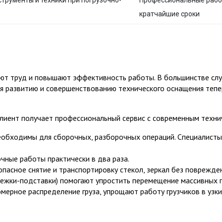
трументы и техники при погрузочно-
Профессиональные рабо
кратчайшие сроки
ют труд и повышают эффективность работы. В большинстве сл
я развитию и совершенствованию технического оснащения тепер
 клиент получает профессиональный сервис с современным техн
обходимы для сборочных, разборочных операций. Специалисты
чные работы практически в два раза.
пасное снятие и транспортировку стекол, зеркал без повреждени
ележки-подставки) помогают упростить перемещение массивных 
ерное распределение груза, упрощают работу грузчиков в узки