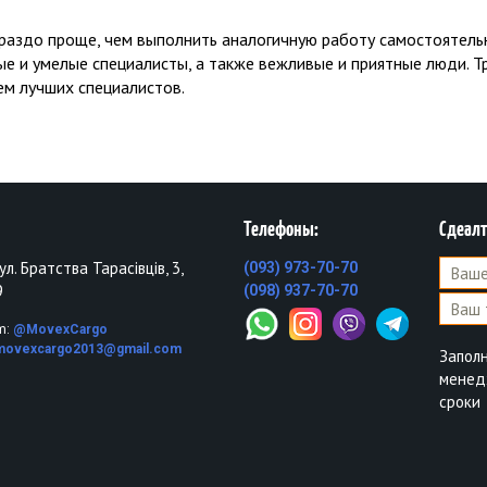
ораздо проще, чем выполнить аналогичную работу самостоятель
е и умелые специалисты, а также вежливые и приятные люди. 
м лучших специалистов.
Телефоны:
Сдеалт
вул. Братства Тарасівців, 3,
(093) 973-70-70
9
(098) 937-70-70
m:
@MovexCargo
movexcargo2013@gmail.com
Запол
менед
сроки