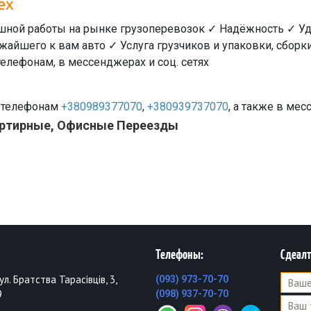
ex
шной работы на рынке грузоперевозок ✓ Надёжность ✓ У
жайшего к вам авто ✓ Услуга грузчиков и упаковки, сбор
телефонам, в мессенджерах и соц. сетях
о телефонам
+380989377070
,
+380939737070
, а также в ме
вартирные, Офисные Переезды
Телефоны:
Сдеалт
вул. Братства Тарасівців, 3,
(093) 973-70-70
9
(098) 937-70-70