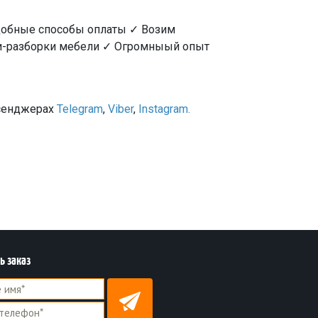
добные способы оплаты ✓ Возим
ки-разборки мебели ✓ Огромныый опыт
ссенджерах
Telegram
,
Viber
,
Instagram.
ь заказ