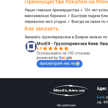
Преимущества покупки на Mov
Наши главные преимущества ✓ 10+ лет успе
максимально бережно ✓ Быстрая подача бли
перевозки чего угодно ✓ Всегда на связи по 
Как заказать
Заказать грузоперевозки в Боярке можно п
MovEX - Грузоперевозки Киев: К
4.9
Основываясь на 192 отзывах
powered by
G
o
o
g
l
e
просмотрите нас на
Адрес:
Киев
, 
оф. 40
Мы работаем