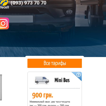
(093) 973 70 70
Все тарифы
Mini Bus
900 грн.
два часа+подача
Минимальный заказ:
час — 300 грн. подача — 300 грн.