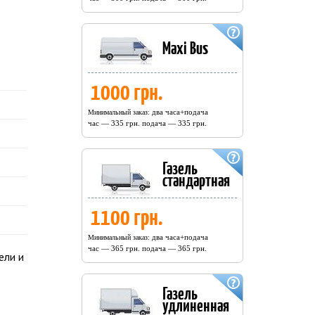
Maxi Bus
1000 грн.
два часа+подача
Минимальный заказ:
час — 335 грн. подача — 335 грн.
Газель
стандартная
1100 грн.
два часа+подача
Минимальный заказ:
час — 365 грн. подача — 365 грн.
ели и
Газель
удлиненная