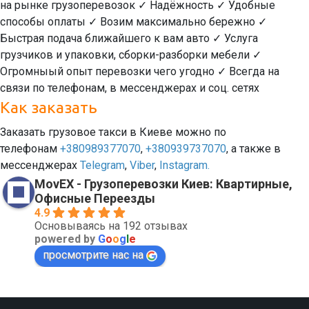
на рынке грузоперевозок ✓ Надёжность ✓ Удобные
способы оплаты ✓ Возим максимально бережно ✓
Быстрая подача ближайшего к вам авто ✓ Услуга
грузчиков и упаковки, сборки-разборки мебели ✓
Огромныый опыт перевозки чего угодно ✓ Всегда на
связи по телефонам, в мессенджерах и соц. сетях
Как заказать
Заказать грузовое такси в Киеве можно по
телефонам
+380989377070
,
+380939737070
, а также в
мессенджерах
Telegram
,
Viber
,
Instagram.
MovEX - Грузоперевозки Киев: Квартирные,
Офисные Переезды
4.9
Основываясь на 192 отзывах
powered by
G
o
o
g
l
e
просмотрите нас на