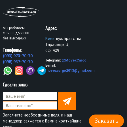
Адрес:
Мы работаем
с 07:00 до 23:00
Киев
, вул. Братства
без выходных
Тарасівців, 3,
Телефоны:
оф. 409
(093) 973-70-70
Telegram:
@MovexCargo
(098) 937-70-70
E-mail:
movexcargo2013@gmail.com
Сдеалть заказ
Заполните необходимые поля, и наш
Заказать
менеджер свяжется с Вами в кратчайшие
сроки