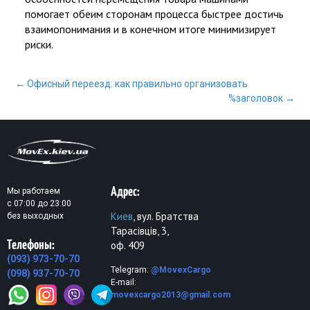
помогает обеим сторонам процесса быстрее достичь
взаимопонимания и в конечном итоге минимизирует
риски.
Почтовая
←
Офисный переезд: как правильно организовать
навигация
%заголовок
→
Адрес:
Мы работаем
с 07:00 до 23:00
Киев
, вул. Братства
без выходных
Тарасівців, 3,
Телефоны:
оф. 409
(093) 973-70-70
Telegram:
@MovexCargo
(098) 937-70-70
E-mail:
movexcargo2013@gmail.com