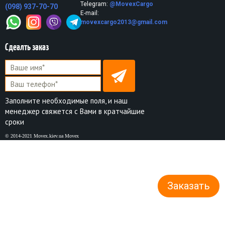
Telegram:
@MovexCargo
(098) 937-70-70
E-mail:
movexcargo2013@gmail.com
Сдеалть заказ
Заполните необходимые поля, и наш
менеджер свяжется с Вами в кратчайшие
сроки
© 2014-2021 Movex.kiev.ua Movex
Заказать