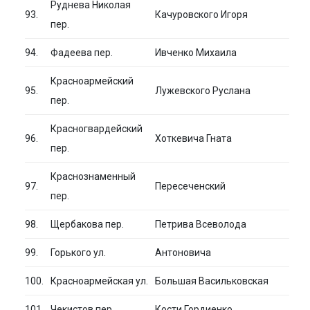
Руднева Николая
93.
Качуровского Игоря
пер.
94.
Фадеева пер.
Ивченко Михаила
Красноармейский
95.
Лужевского Руслана
пер.
Красногвардейский
96.
Хоткевича Гната
пер.
Краснознаменный
97.
Пересеченский
пер.
98.
Щербакова пер.
Петрива Всеволода
99.
Горького ул.
Антоновича
100.
Красноармейская ул.
Большая Васильковская
101.
Чекистов пер.
Кости Гордиенко