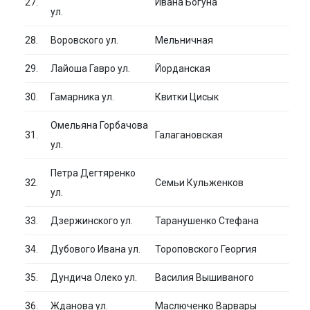
27.
Ивана Богуна
ул.
28.
Воровского ул.
Мельничная
29.
Лайоша Гавро ул.
Йорданская
30.
Гамарника ул.
Квитки Цисык
Омельяна Горбачова
31.
Галагановская
ул.
Петра Дегтяренко
32.
Семьи Кульженков
ул.
33.
Дзержинского ул.
Таранушенко Стефана
34.
Дубового Ивана ул.
Тороповского Георгия
35.
Дундича Олеко ул.
Василия Вышиваного
36.
Жданова ул.
Маслюченко Варвары