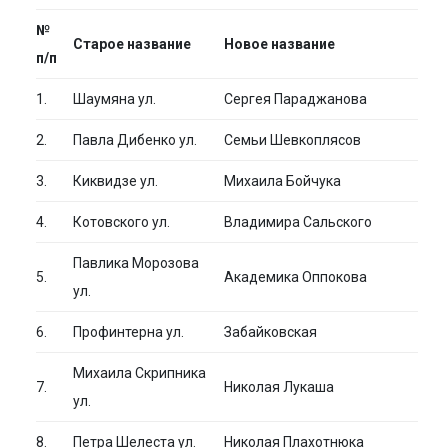
№
Старое название
Новое название
п/п
1.
Шаумяна ул.
Сергея Параджанова
2.
Павла Дибенко ул.
Семьи Шевкоплясов
3.
Киквидзе ул.
Михаила Бойчука
4.
Котовского ул.
Владимира Сальского
Павлика Морозова
5.
Академика Оппокова
ул.
6.
Профинтерна ул.
Забайковская
Михаила Скрипника
7.
Николая Лукаша
ул.
8.
Петра Шелеста ул.
Николая Плахотнюка