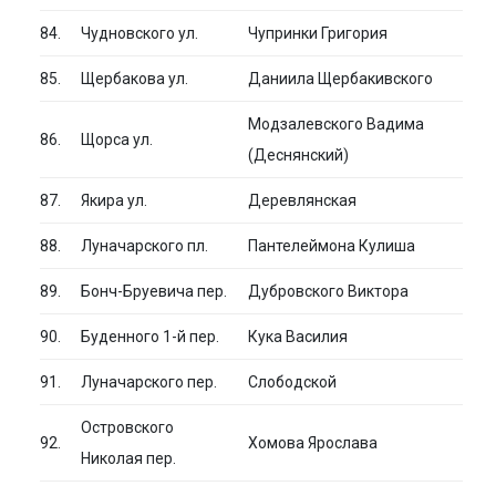
84.
Чудновского ул.
Чупринки Григория
85.
Щербакова ул.
Даниила Щербакивского
Модзалевского Вадима
86.
Щорса ул.
(Деснянский)
87.
Якира ул.
Деревлянская
88.
Луначарского пл.
Пантелеймона Кулиша
89.
Бонч-Бруевича пер.
Дубровского Виктора
90.
Буденного 1-й пер.
Кука Василия
91.
Луначарского пер.
Слободской
Островского
92.
Хомова Ярослава
Николая пер.