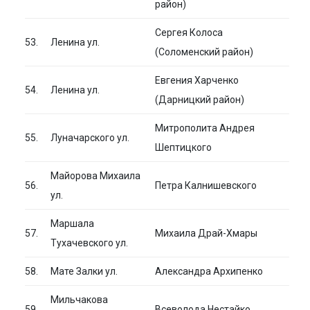
район)
Сергея Колоса
53.
Ленина ул.
(Соломенский район)
Евгения Харченко
54.
Ленина ул.
(Дарницкий район)
Митрополита Андрея
55.
Луначарского ул.
Шептицкого
Майорова Михаила
56.
Петра Калнишевского
ул.
Маршала
57.
Михаила Драй-Хмары
Тухачевского ул.
58.
Мате Залки ул.
Александра Архипенко
Мильчакова
59.
Всеволода Нестайко