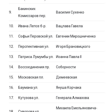
Бакинских
9.
Василия Сухенко
Комиссаров пер.
10.
Ивана Лепсе б-р.
Вацлава Гавела
11.
Софьи Перовской ул.
Евгении Мирошниченко
12.
Перспективная ул.
Игоря Брановицкого
13.
Патриса Лумумбы ул.
Иоанна Павла II
14.
Воссоединения пр.
Соборности
15.
Московская пл.
Демеевская
16.
Баумана ул.
Януша Корчака
17.
Кутузова ул.
Генерала Алмазова
Михаила Емельяновича-
18.
Суворова ул.