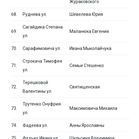
Жураковского
68.
Руднева ул.
Шевелева Юрия
Сагайдика Степана
69.
Маланюка Евгения
ул.
70.
Сарафимовича ул.
Ивана Мыколайчука
Строкача Тимофея
71.
Семьи Стешенко
ул.
Терешковой
72.
Святищенская
Валентины ул.
Трутенко Онуфрия
73.
Максимовича Михаила
ул.
74.
Фадеева ул.
Анны Ярославны
75.
Федько Ивана ул.
Шульгина Владимира