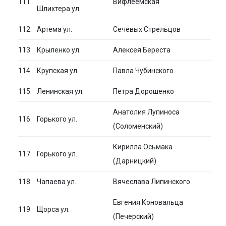
111.
Вифлеемская
Шлихтера ул.
112.
Артема ул.
Сечевых Стрельцов
113.
Крыленко ул.
Алексея Береста
114.
Крупская ул.
Павла Чубинского
115.
Ленинская ул.
Петра Дорошенко
Анатолия Лупиноса
116.
Горького ул.
(Соломенский)
Кирилла Осьмака
117.
Горького ул.
(Дарницкий)
118.
Чапаева ул.
Вячеслава Липинского
Евгения Коновальца
119.
Щорса ул.
(Печерский)