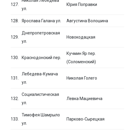
Николая Лебедева
127.
Юрия Поправки
ул.
128.
Ярослава Галана ул.
Августина Волошина
Днепропетровская
129.
Новокодацкая
ул.
Кучмин Яр пер.
130.
Краснодонский пер.
(Соломенский)
Лебедева-Кумача
131.
Николая Голего
ул.
Социалистическая
132.
Левка Мациевича
ул.
Тимофея Шамрыло
133.
Парково-Сырецкая
ул.