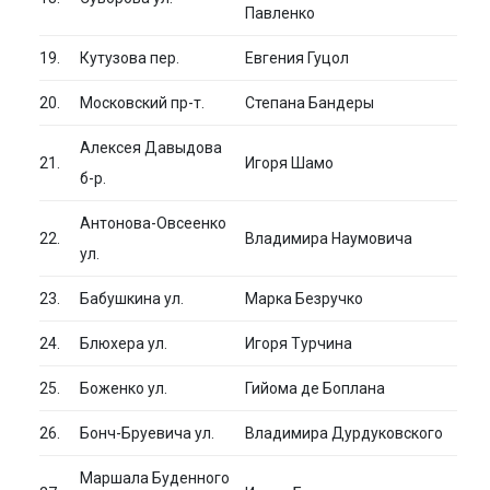
Павленко
19.
Кутузова пер.
Евгения Гуцол
20.
Московский пр-т.
Степана Бандеры
Алексея Давыдова
21.
Игоря Шамо
б-р.
Антонова-Овсеенко
22.
Владимира Наумовича
ул.
23.
Бабушкина ул.
Марка Безручко
24.
Блюхера ул.
Игоря Турчина
25.
Боженко ул.
Гийома де Боплана
26.
Бонч-Бруевича ул.
Владимира Дурдуковского
Маршала Буденного