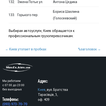
132.
Эжена Потье ул.
Антона Цедика
Бориса Шахлина
133.
Горького пер.
(Голосеевский)
Выбирая автоуслуги, Киев обращается к
профессиональным грузоперевозчикам.
Почтовая
←
Киев утопает в пробках
%заголовок
→
навигация
Адрес:
Мы работаем
с 07:00 до 23:00
Киев
, вул. Братства
без выходных
Тарасівців, 3,
Телефоны:
оф. 409
(093) 973-70-70