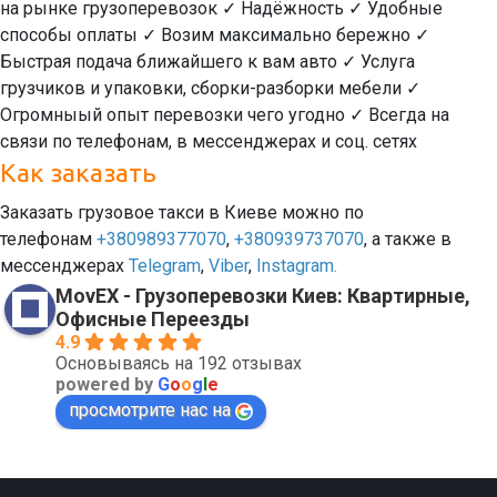
на рынке грузоперевозок ✓ Надёжность ✓ Удобные
способы оплаты ✓ Возим максимально бережно ✓
Быстрая подача ближайшего к вам авто ✓ Услуга
грузчиков и упаковки, сборки-разборки мебели ✓
Огромныый опыт перевозки чего угодно ✓ Всегда на
связи по телефонам, в мессенджерах и соц. сетях
Как заказать
Заказать грузовое такси в Киеве можно по
телефонам
+380989377070
,
+380939737070
, а также в
мессенджерах
Telegram
,
Viber
,
Instagram.
MovEX - Грузоперевозки Киев: Квартирные,
Офисные Переезды
4.9
Основываясь на 192 отзывах
powered by
G
o
o
g
l
e
просмотрите нас на